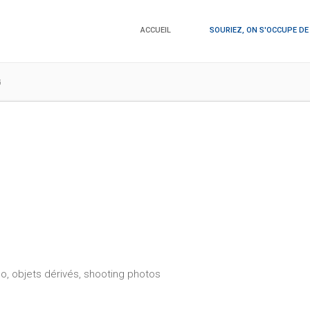
ACCUEIL
SOURIEZ, ON S'OCCUPE DE
G
éo, objets dérivés, shooting photos