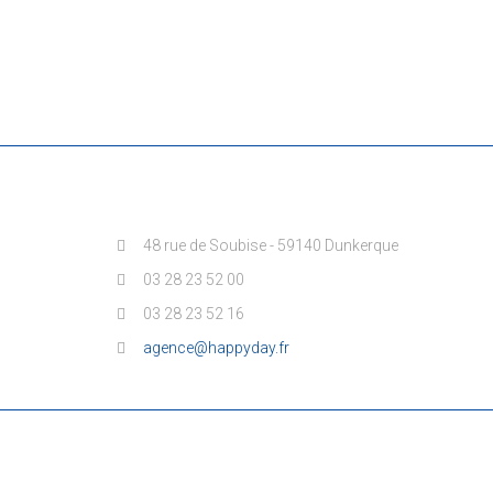
48 rue de Soubise - 59140 Dunkerque
03 28 23 52 00
03 28 23 52 16
agence@happyday.fr