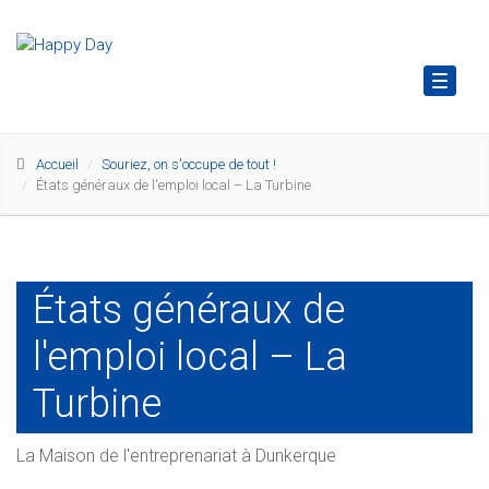
Toggl
naviga
Accueil
Souriez, on s'occupe de tout !
États généraux de l'emploi local – La Turbine
États généraux de
l'emploi local – La
Turbine
La Maison de l'entreprenariat à Dunkerque