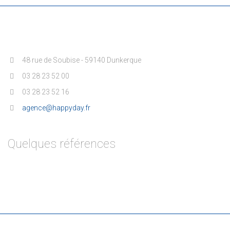
48 rue de Soubise - 59140 Dunkerque
03 28 23 52 00
03 28 23 52 16
agence@happyday.fr
Quelques références