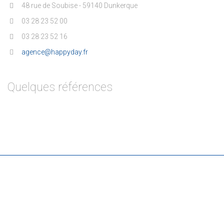
48 rue de Soubise - 59140 Dunkerque
03 28 23 52 00
03 28 23 52 16
agence@happyday.fr
Quelques références