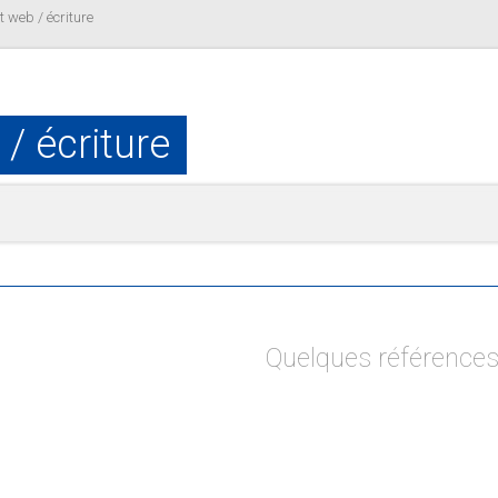
t web / écriture
 / écriture
Quelques référence