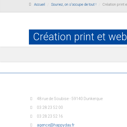
Accueil
Souriez, on s'occupe de tout !
Création print e
Création print et web
48 rue de Soubise - 59140 Dunkerque
03 28 23 52 00
03 28 23 52 16
agence@happyday.fr