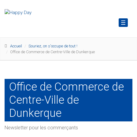
Toggl
naviga
Accueil
Souriez, on s'occupe de tout !
Office de Commerce de Centre-Ville de Dunkerque
Office de Commerce de
Centre-Ville de
Dunkerque
Newsletter pour les commerçants