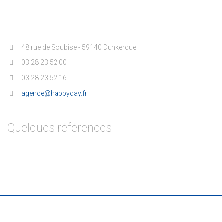
48 rue de Soubise - 59140 Dunkerque
03 28 23 52 00
03 28 23 52 16
agence@happyday.fr
Quelques références